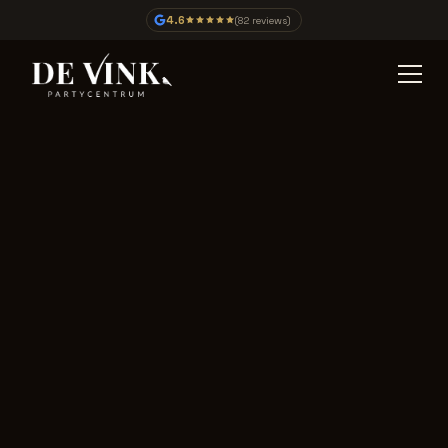
4.6
(82 reviews)
Jouw
Onvergetelijke
momenten in hartje
Vinkeveen.
Op zoek naar de perfecte feestlocatie?
Partycentrum De Vink biedt ruimte voor 20 tot
450 gasten, perfect voor feesten, bruiloften,