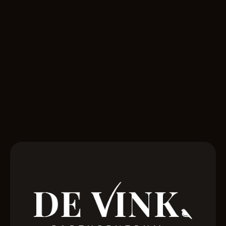
Klaar om
bijzondere
herinneringen
te
maken?
Neem contact op