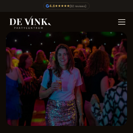
4.6
(82 reviews)
Evenement
In de Vink