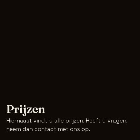
Geen zorgen over de planning
Wij regelen de bediening, de aankleding en de
techniek, zodat jij zelf ook echt te gast bent
op je eigen feestje.
Prijzen
Hiernaast vindt u alle prijzen. Heeft u vragen,
neem dan contact met ons op.